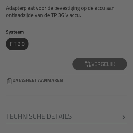
Adapterplaat voor de bevestiging op de accu aan
ontlaadzijde van de TP 36 V accu.
Selecteer
Systeem
FIT 2.0
VERGELIJK
DATASHEET AANMAKEN
TECHNISCHE DETAILS