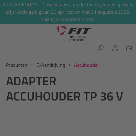
% UITVERKOOP % - Geselecteerde producten tegen een speciale
hoofdinhoud
prijs! Actie geldig van 20 april tot en met 31 augustus 2026,
zolang de voorraad strekt.
Producten
E-Aandrijving
Accuhouder
ADAPTER
ACCUHOUDER TP 36 V