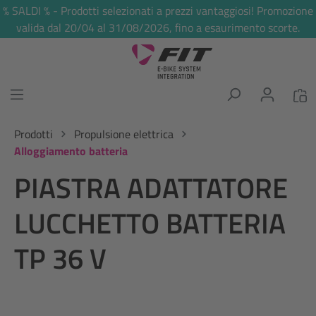
% SALDI % - Prodotti selezionati a prezzi vantaggiosi! Promozione
nuto principale
valida dal 20/04 al 31/08/2026, fino a esaurimento scorte.
Prodotti
Propulsione elettrica
Alloggiamento batteria
PIASTRA ADATTATORE
LUCCHETTO BATTERIA
TP 36 V