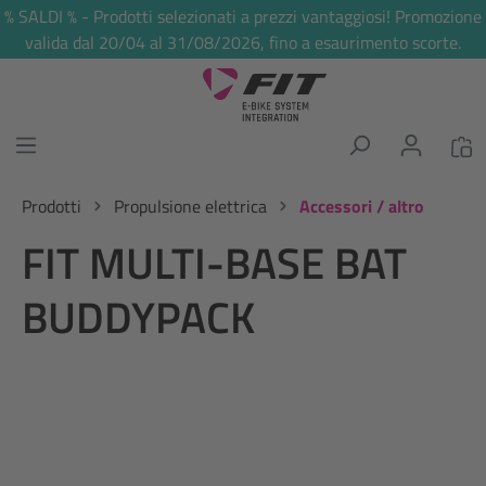
% SALDI % - Prodotti selezionati a prezzi vantaggiosi! Promozione
nuto principale
valida dal 20/04 al 31/08/2026, fino a esaurimento scorte.
Prodotti
Propulsione elettrica
Accessori / altro
FIT MULTI-BASE BAT
BUDDYPACK