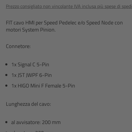
Prezzo consigliato non vincolante IVA inclusa più spese di sped
FIT cavo HMI per Speed Pedelec e/o Speed Node con
motori System Pinion.
Connetore:
1x Signal C 5-Pin
1x JST JWPF 6-Pin
1x HIGO Mini F Female 5-Pin
Lunghezza del cavo:
al avvisatore: 200 mm