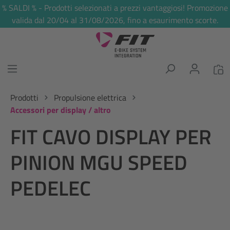
% SALDI % - Prodotti selezionati a prezzi vantaggiosi! Promozione
nuto principale
valida dal 20/04 al 31/08/2026, fino a esaurimento scorte.
Prodotti
Propulsione elettrica
Accessori per display / altro
FIT CAVO DISPLAY PER
PINION MGU SPEED
PEDELEC