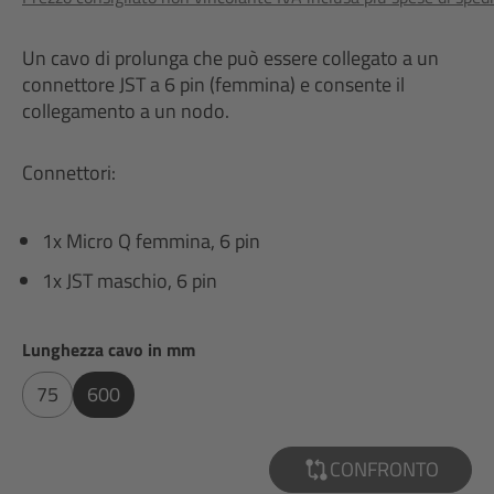
Un cavo di prolunga che può essere collegato a un
connettore JST a 6 pin (femmina) e consente il
collegamento a un nodo.
Connettori:
1x Micro Q femmina, 6 pin
1x JST maschio, 6 pin
Seleziona
Lunghezza cavo in mm
75
600
CONFRONTO