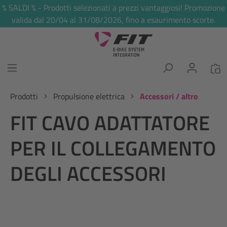
% SALDI % - Prodotti selezionati a prezzi vantaggiosi! Promozione
nuto principale
valida dal 20/04 al 31/08/2026, fino a esaurimento scorte.
Prodotti
Propulsione elettrica
Accessori / altro
FIT CAVO ADATTATORE
PER IL COLLEGAMENTO
DEGLI ACCESSORI