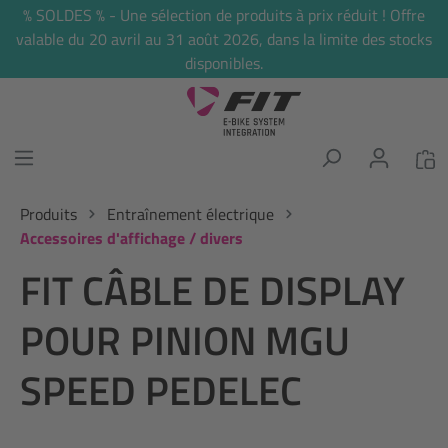
% SOLDES % - Une sélection de produits à prix réduit ! Offre
tenu principal
valable du 20 avril au 31 août 2026, dans la limite des stocks
disponibles.
Produits
Entraînement électrique
Accessoires d'affichage / divers
FIT CÂBLE DE DISPLAY
POUR PINION MGU
SPEED PEDELEC