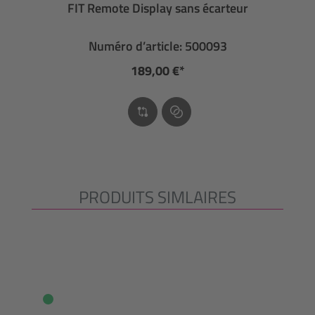
FIT Remote Display sans écarteur
Numéro d’article: 500093
189,00 €*
PRODUITS SIMLAIRES
Ignorer la galerie de produits