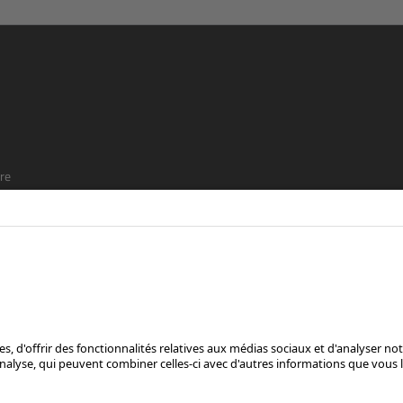
re
t que
SUIS-NOUS SUR