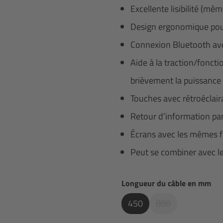
Excellente lisibilité (mê
Design ergonomique pour 
Connexion Bluetooth ave
Aide à la traction/fonct
brièvement la puissanc
Touches avec rétroéclai
Retour d’information par
Écrans avec les mêmes f
Peut se combiner avec le
Sélectionnez
Longueur du câble en mm
450
800
(Cette Option N'e