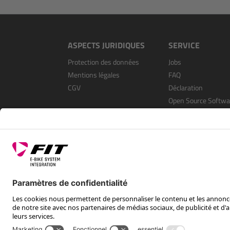
ASPECTS JURIDIQUES
SERVICE
Protection des données
Jobs
Mentions légales
FAQ
CGV
Déclaration
Open Source Softwa
S’enregistrer en tan
revendeur