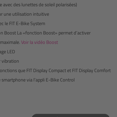
me avec des lunettes de soleil polarisées)
une utilisation intuitive
c le FIT E-Bike System
ion Boost La «fonction Boost» permet d’activer
e maximale.
Voir la vidéo Boost
rage LED
 vibration
onctions que FIT Display Compact et FIT Display Comfort
 smartphone via l’appli E-Bike Control
st Pas Disponible Pour Le Moment.)