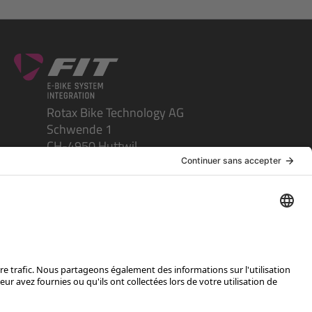
Rotax Bike Technology AG
Schwende 1
CH-4950 Huttwil