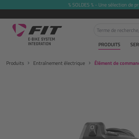
% SOLDES % - Une sélection de prod
recherche
Passer à la navigation principale
PRODUITS
SER
Produits
Entraînement électrique
Élément de comman