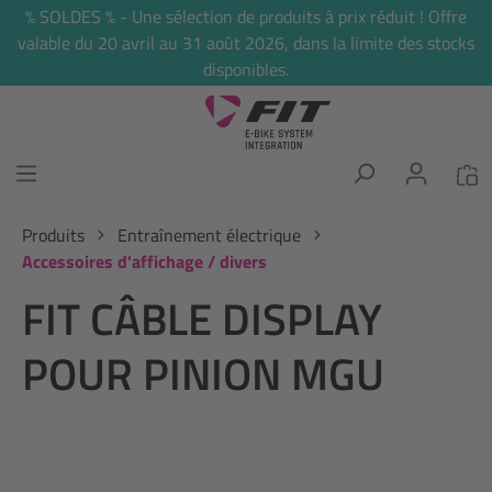
% SOLDES % - Une sélection de produits à prix réduit ! Offre
tenu principal
valable du 20 avril au 31 août 2026, dans la limite des stocks
disponibles.
Produits
Entraînement électrique
Accessoires d'affichage / divers
FIT CÂBLE DISPLAY
POUR PINION MGU