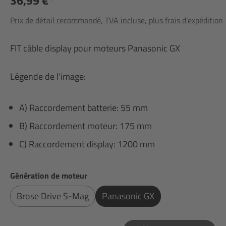
36,99 €*
Prix de détail recommandé, TVA incluse, plus frais d'expédition
FIT câble display pour moteurs Panasonic GX
Légende de l'image:
A) Raccordement batterie: 55 mm
B) Raccordement moteur: 175 mm
C) Raccordement display: 1200 mm
Sélectionnez
Génération de moteur
Brose Drive S-Mag
Panasonic GX