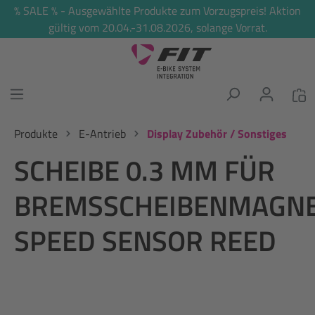
% SALE % - Ausgewählte Produkte zum Vorzugspreis! Aktion
alt springen
gültig vom 20.04.-31.08.2026, solange Vorrat.
Produkte
E-Antrieb
Display Zubehör / Sonstiges
SCHEIBE 0.3 MM FÜR
BREMSSCHEIBENMAGN
SPEED SENSOR REED