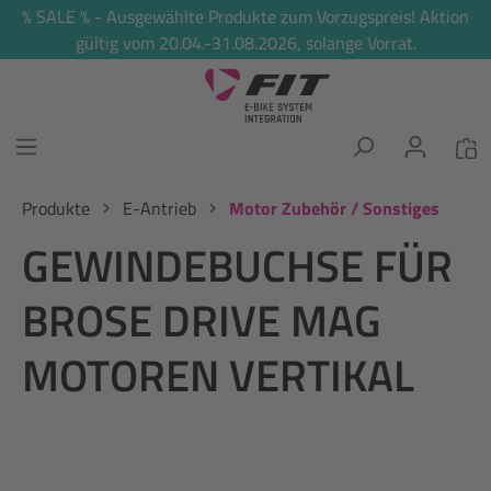
% SALE % - Ausgewählte Produkte zum Vorzugspreis! Aktion
alt springen
gültig vom 20.04.-31.08.2026, solange Vorrat.
Produkte
E-Antrieb
Motor Zubehör / Sonstiges
GEWINDEBUCHSE FÜR
BROSE DRIVE MAG
MOTOREN VERTIKAL