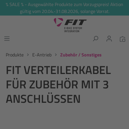
% SALE % - Ausgewählte Produkte zum Vorzugspreis! Aktion
alt springen
gültig vom 20.04.-31.08.2026, solange Vorrat.
Produkte
E-Antrieb
Zubehör / Sonstiges
FIT VERTEILERKABEL
FÜR ZUBEHÖR MIT 3
ANSCHLÜSSEN