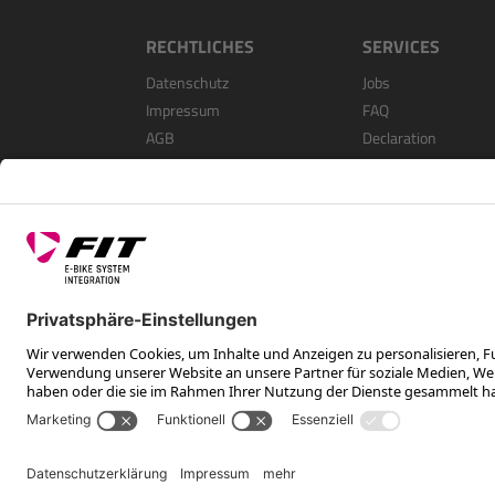
RECHTLICHES
SERVICES
Datenschutz
Jobs
Impressum
FAQ
AGB
Declaration
Open Source Softwa
Als Händler Registri