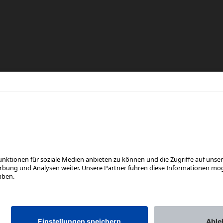
re
eren
FOLGE UNS AUF