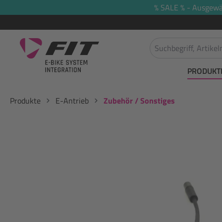
% SALE % - Ausgewäh
springen
Zur Hauptnavigation springen
PRODUKT
Produkte
E-Antrieb
Zubehör / Sonstiges