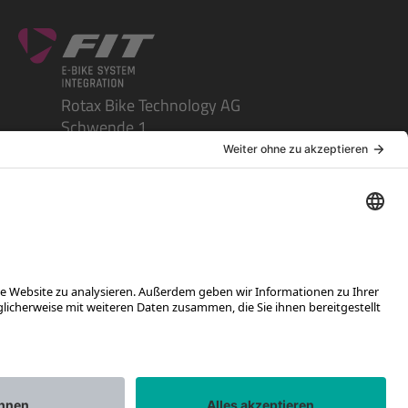
Rotax Bike Technology AG
Schwende 1
CH-4950 Huttwil