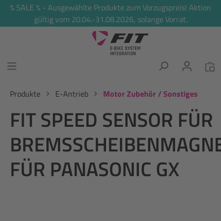
% SALE % - Ausgewählte Produkte zum Vorzugspreis! Aktion
alt springen
gültig vom 20.04.-31.08.2026, solange Vorrat.
Produkte
E-Antrieb
Motor Zubehör / Sonstiges
FIT SPEED SENSOR FÜR
BREMSSCHEIBENMAGN
FÜR PANASONIC GX