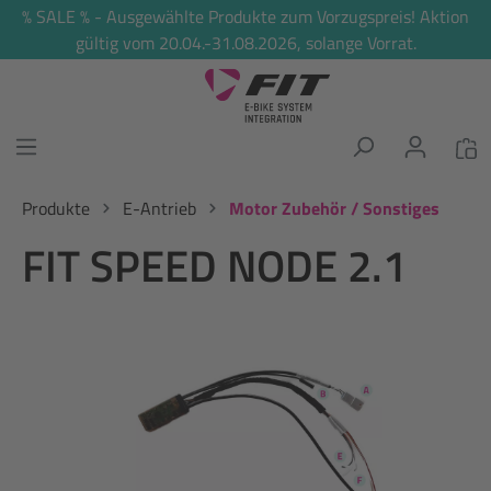
% SALE % - Ausgewählte Produkte zum Vorzugspreis! Aktion
alt springen
gültig vom 20.04.-31.08.2026, solange Vorrat.
Produkte
E-Antrieb
Motor Zubehör / Sonstiges
FIT SPEED NODE 2.1