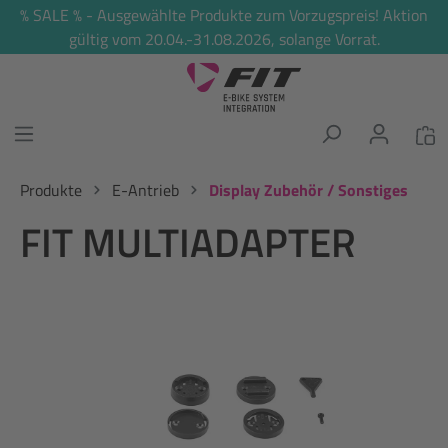
% SALE % - Ausgewählte Produkte zum Vorzugspreis! Aktion
alt springen
gültig vom 20.04.-31.08.2026, solange Vorrat.
Produkte
E-Antrieb
Display Zubehör / Sonstiges
FIT MULTIADAPTER