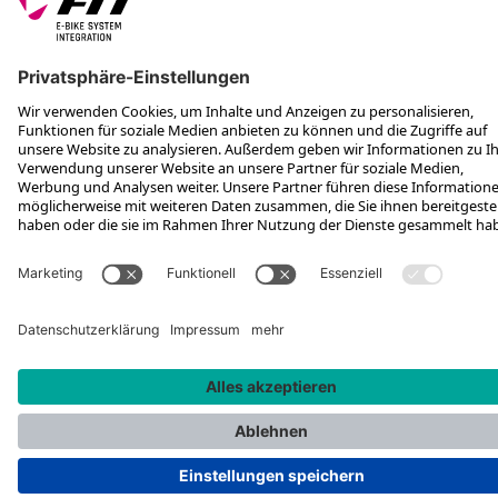
*Unverbindliche Preisempfehlung inkl. MwSt. zzgl. Versandkosten und
VEG
Rotax Bike Technology AG © 2025