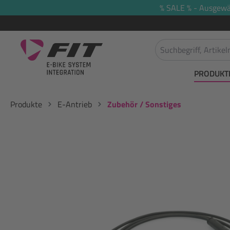
% SALE % - Ausgewäh
springen
Zur Hauptnavigation springen
PRODUKT
Produkte
E-Antrieb
Zubehör / Sonstiges