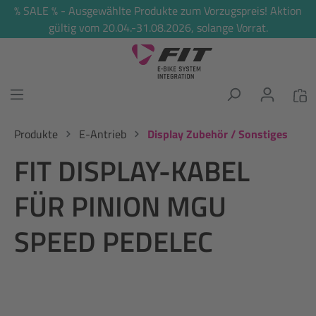
% SALE % - Ausgewählte Produkte zum Vorzugspreis! Aktion
alt springen
gültig vom 20.04.-31.08.2026, solange Vorrat.
Produkte
E-Antrieb
Display Zubehör / Sonstiges
FIT DISPLAY-KABEL
FÜR PINION MGU
SPEED PEDELEC