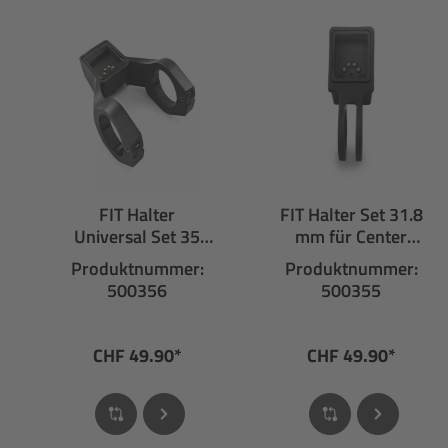
FIT Halter
FIT Halter Set 31.8
Universal Set 35
mm für Center
mm für Display
Display
Produktnummer:
Produktnummer:
500356
500355
CHF 49.90*
CHF 49.90*