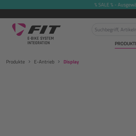
% SALE % - Ausgewäh
springen
Zur Hauptnavigation springen
PRODUKT
Produkte
E-Antrieb
Display