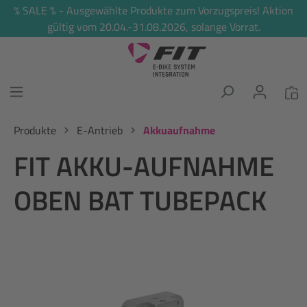
% SALE % - Ausgewählte Produkte zum Vorzugspreis! Aktion
alt springen
gültig vom 20.04.-31.08.2026, solange Vorrat.
Produkte
E-Antrieb
Akkuaufnahme
FIT AKKU-AUFNAHME
OBEN BAT TUBEPACK