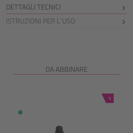
DETTAGLI TECNICI
ISTRUZIONI PER L`USO
DA ABBINARE
Salta la galleria dei prodotti
Sconto
%