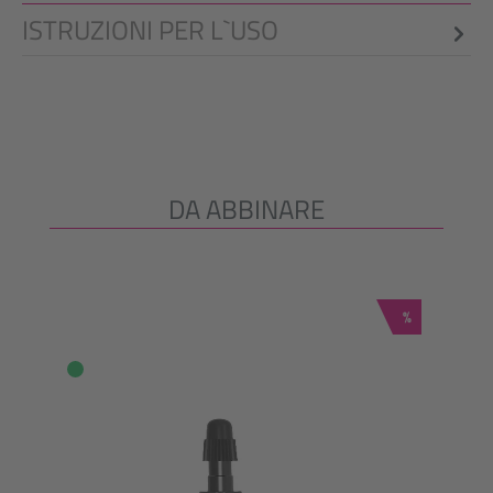
ISTRUZIONI PER L`USO
DA ABBINARE
Salta la galleria dei prodotti
Sconto
%