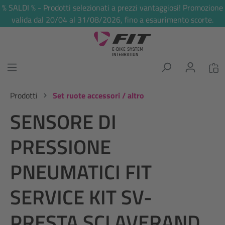
% SALDI % - Prodotti selezionati a prezzi vantaggiosi! Promozione
nuto principale
valida dal 20/04 al 31/08/2026, fino a esaurimento scorte.
Prodotti
Set ruote accessori / altro
SENSORE DI
PRESSIONE
PNEUMATICI FIT
SERVICE KIT SV-
PRESTA SCLAVERAND