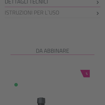
DETTAGLI TECNICI
ISTRUZIONI PER L`USO
DA ABBINARE
Salta la galleria dei prodotti
Sconto
%