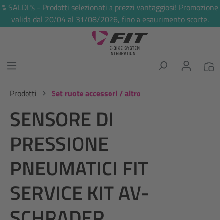
% SALDI % - Prodotti selezionati a prezzi vantaggiosi! Promozione
nuto principale
valida dal 20/04 al 31/08/2026, fino a esaurimento scorte.
Prodotti
Set ruote accessori / altro
SENSORE DI
PRESSIONE
PNEUMATICI FIT
SERVICE KIT AV-
SCHRADER