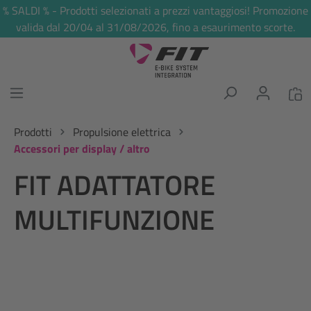
% SALDI % - Prodotti selezionati a prezzi vantaggiosi! Promozione
nuto principale
valida dal 20/04 al 31/08/2026, fino a esaurimento scorte.
Prodotti
Propulsione elettrica
Accessori per display / altro
FIT ADATTATORE
MULTIFUNZIONE