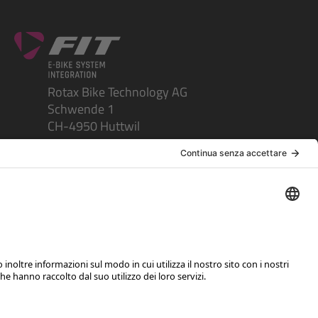
Rotax Bike Technology AG
Schwende 1
CH-4950 Huttwil