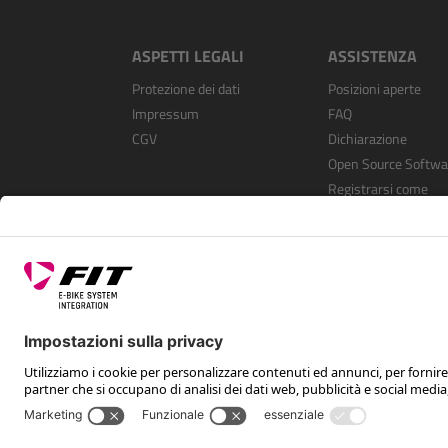
ASPETTI LEGALI
ASSISTENZA
Protezione dei dati
Posizioni aperte
Impressum
FAQ
CGV
Dichiarazione
Open Source Softwa
Registrarsi come
rivenditore