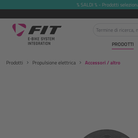
% SALDI % - Prodotti selezion
 ricerca
Passa alla navigazione principale
PRODOTTI
Prodotti
Propulsione elettrica
Accessori / altro