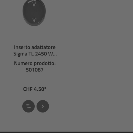
Inserto adattatore
Sigma TL 2450 WO
per FIT adattatore
Numero prodotto:
multifunzione
501087
CHF 4.50*