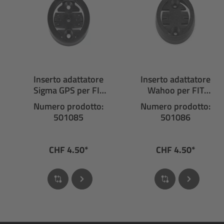
Inserto adattatore
Inserto adattatore
Sigma GPS per FIT
Wahoo per FIT
adattatore
adattatore
Numero prodotto:
Numero prodotto:
multifunzione
multifunzione
501085
501086
CHF 4.50*
CHF 4.50*