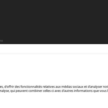
re
t que
SUIS-NOUS SUR