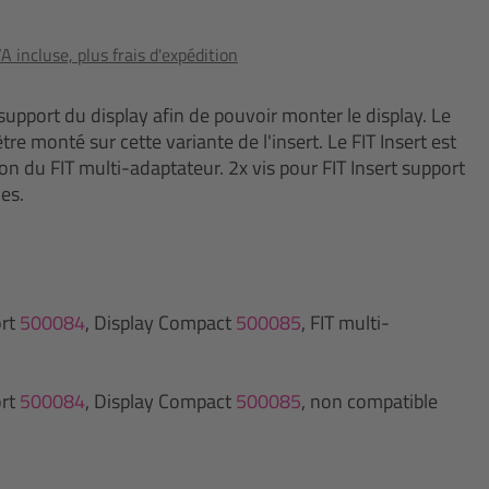
 incluse, plus frais d'expédition
e support du display afin de pouvoir monter le display. Le
re monté sur cette variante de l'insert. Le FIT Insert est
son du FIT multi-adaptateur. 2x vis pour FIT Insert support
es.
ort
500084
, Display Compact
500085
, FIT multi-
ort
500084
, Display Compact
500085
, non compatible