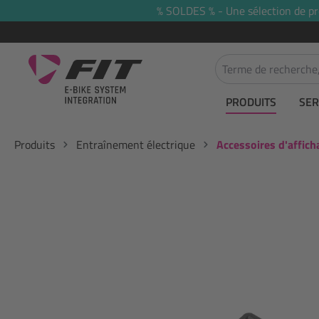
% SOLDES % - Une sélection de prod
recherche
Passer à la navigation principale
PRODUITS
SER
Produits
Entraînement électrique
Accessoires d'affich