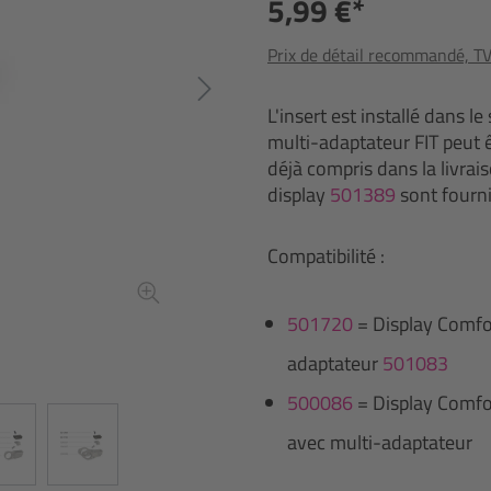
5,99 €*
Prix de détail recommandé, TVA
L'insert est installé dans l
multi-adaptateur FIT peut êt
déjà compris dans la livrai
display
501389
sont fourni
Compatibilité :
501720
= Display Comf
adaptateur
501083
500086
= Display Comf
avec multi-adaptateur