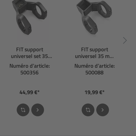
FIT support
FIT support
universel set 35
universel 35 mm
mm pour display
pour display
Numéro d’article:
Numéro d’article:
500356
500088
44,99 €*
19,99 €*