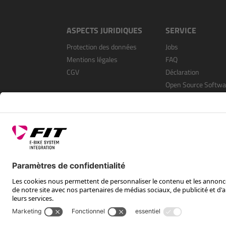
ASPECTS JURIDIQUES
SERVICE
Protection des données
Jobs
Mentions légales
FAQ
CGV
Déclaration
Open Source Softwa
S’enregistrer en tan
revendeur