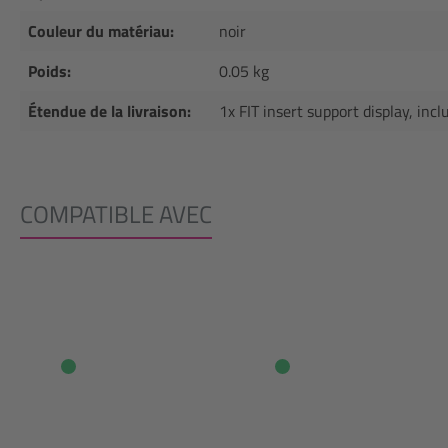
Couleur du matériau:
noir
Poids:
0.05 kg
Étendue de la livraison:
1x FIT insert support display, incl
COMPATIBLE AVEC
Ignorer la galerie de produits