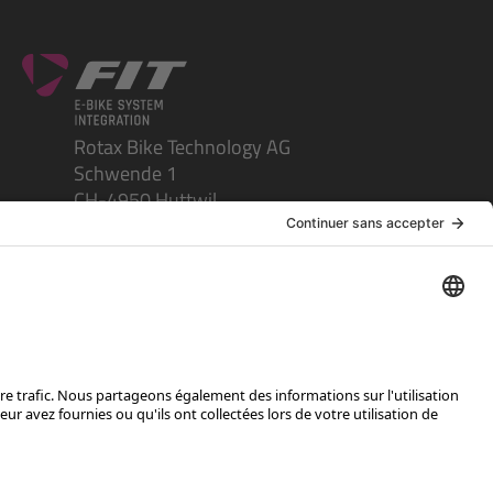
Rotax Bike Technology AG
Schwende 1
CH-4950 Huttwil