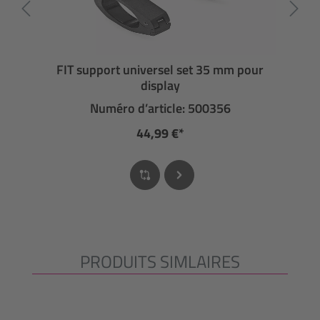
FIT support universel set 35 mm pour
display
Numéro d’article: 500356
44,99 €*
PRODUITS SIMLAIRES
Ignorer la galerie de produits