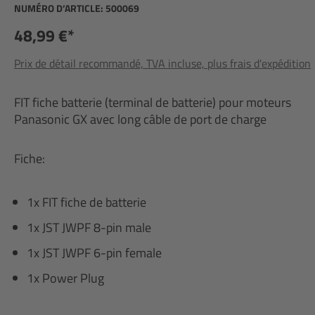
NUMÉRO D’ARTICLE:
500069
48,99 €*
Prix de détail recommandé, TVA incluse, plus frais d'expédition
FIT fiche batterie (terminal de batterie) pour moteurs
Panasonic GX avec long câble de port de charge
Fiche:
1x FIT fiche de batterie
1x JST JWPF 8-pin male
1x JST JWPF 6-pin female
1x Power Plug