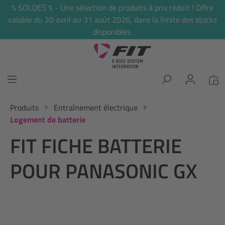
% SOLDES % - Une sélection de produits à prix réduit ! Offre
tenu principal
valable du 20 avril au 31 août 2026, dans la limite des stocks
disponibles.
Produits
Entraînement électrique
Logement de batterie
FIT FICHE BATTERIE
POUR PANASONIC GX