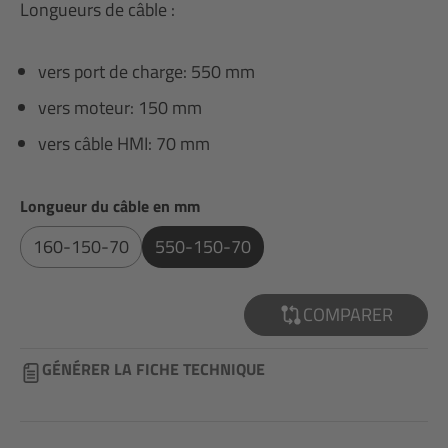
Longueurs de câble :
vers port de charge: 550 mm
vers moteur: 150 mm
vers câble HMI: 70 mm
Sélectionnez
Longueur du câble en mm
160-150-70
550-150-70
COMPARER
GÉNÉRER LA FICHE TECHNIQUE