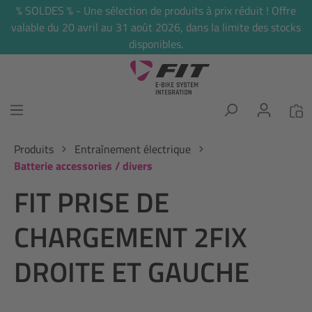
% SOLDES % - Une sélection de produits à prix réduit ! Offre
tenu principal
valable du 20 avril au 31 août 2026, dans la limite des stocks
disponibles.
Produits
Entraînement électrique
Batterie accessories / divers
FIT PRISE DE
CHARGEMENT 2FIX
DROITE ET GAUCHE