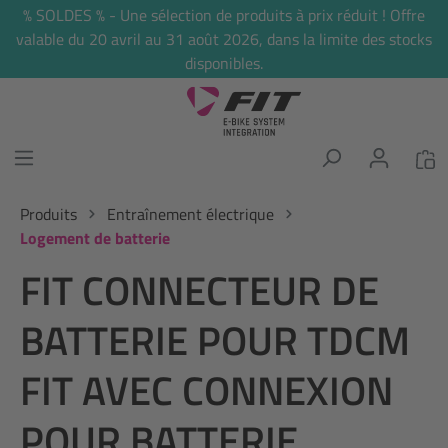
% SOLDES % - Une sélection de produits à prix réduit ! Offre
tenu principal
valable du 20 avril au 31 août 2026, dans la limite des stocks
disponibles.
Produits
Entraînement électrique
Logement de batterie
FIT CONNECTEUR DE
BATTERIE POUR TDCM
FIT AVEC CONNEXION
POUR BATTERIE