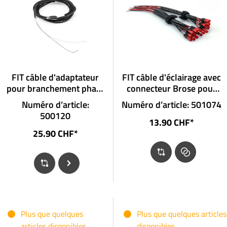
FIT câble d'adaptateur
FIT câble d'éclairage avec
pour branchement phare
connecteur Brose pour
longue portée de speed
feu arrière sans
Numéro d’article:
Numéro d’article: 501074
node
connecteur
500120
13.90 CHF*
25.90 CHF*
Plus que quelques
Plus que quelques articles
articles disponibles
disponibles