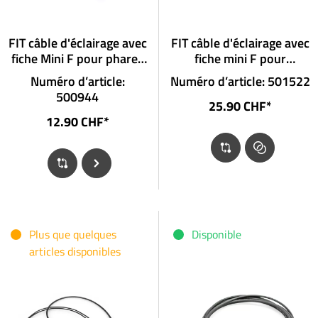
FIT câble d'éclairage avec
FIT câble d'éclairage avec
fiche Mini F pour phares
fiche mini F pour
avec fiche
projecteurs avec fiche et
Numéro d’article:
Numéro d’article: 501522
connexion pour feux de
500944
route
25.90 CHF*
12.90 CHF*
Plus que quelques
Disponible
articles disponibles