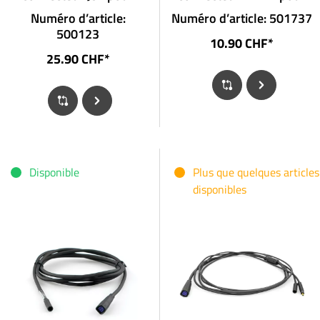
projecteurs sans
feu arrière avec
Numéro d’article:
Numéro d’article: 501737
connecteur
connecteur
500123
10.90 CHF*
25.90 CHF*
Disponible
Plus que quelques articles
disponibles