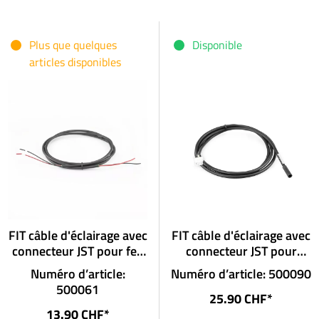
Plus que quelques
Disponible
articles disponibles
FIT câble d'éclairage avec
FIT câble d'éclairage avec
connecteur JST pour feu
connecteur JST pour
arrière sans connecteur
projecteurs avec
Numéro d’article:
Numéro d’article: 500090
connecteur
500061
25.90 CHF*
13.90 CHF*