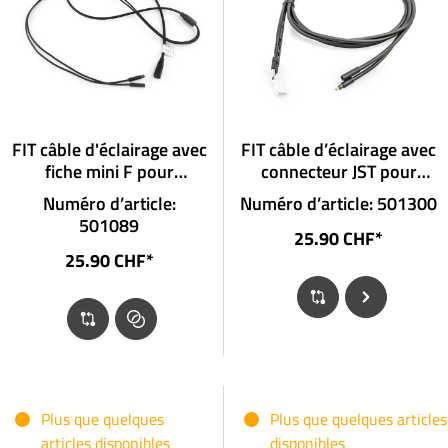
FIT câble d'éclairage avec
FIT câble d’éclairage avec
fiche mini F pour
connecteur JST pour
projecteurs avec fiche et
projecteur avec fiche et
Numéro d’article:
Numéro d’article: 501300
connexion pour feux de
branchement phare
501089
route
longue portée
25.90 CHF*
25.90 CHF*
Plus que quelques
Plus que quelques articles
articles disponibles
disponibles