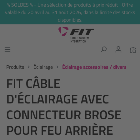
% SOLDES % - Une sélection de produits à prix réduit ! Offre
tenu principal
valable du 20 avril au 31 août 2026, dans la limite des stocks
disponibles.
Produits
Éclairage
Éclairage accessoires / divers
FIT CÂBLE
D'ÉCLAIRAGE AVEC
CONNECTEUR BROSE
POUR FEU ARRIÈRE