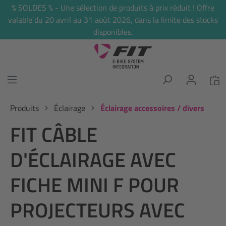
% SOLDES % - Une sélection de produits à prix réduit ! Offre
tenu principal
valable du 20 avril au 31 août 2026, dans la limite des stocks
disponibles.
Produits
Éclairage
Éclairage accessoires / divers
FIT CÂBLE
D'ÉCLAIRAGE AVEC
FICHE MINI F POUR
PROJECTEURS AVEC