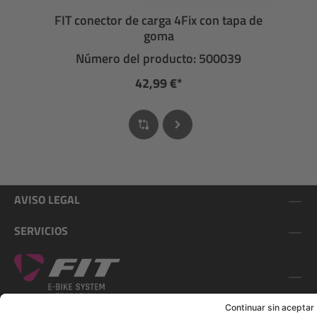
FIT conector de carga 4Fix con tapa de
goma
Número del producto: 500039
42,99 €*
AVISO LEGAL
SERVICIOS