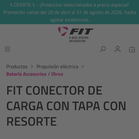
% OFERTA % - ¡Productos seleccionados a precio especial!
enido principal
Promoción válida del 20 de abril al 31 de agosto de 2026, hasta
agotar existencias.
Productos
Propulsión eléctrica
Batería Accesorios / Otros
FIT CONECTOR DE
CARGA CON TAPA CON
RESORTE