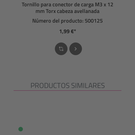
Tornillo para conector de carga M3 x 12
mm Torx cabeza avellanada
Número del producto: 500125
1,99 €*
PRODUCTOS SIMILARES
Omitir la galería de productos