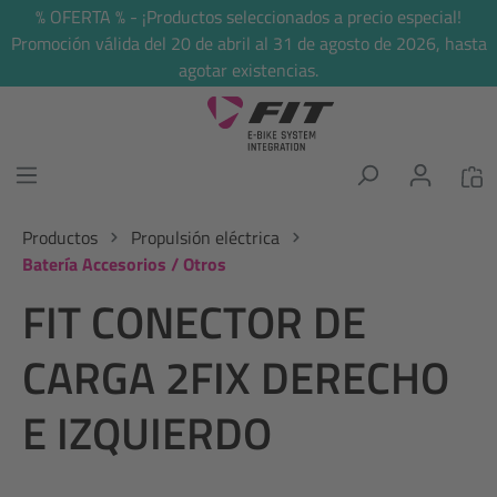
% OFERTA % - ¡Productos seleccionados a precio especial!
enido principal
Promoción válida del 20 de abril al 31 de agosto de 2026, hasta
agotar existencias.
Productos
Propulsión eléctrica
Batería Accesorios / Otros
FIT CONECTOR DE
CARGA 2FIX DERECHO
E IZQUIERDO