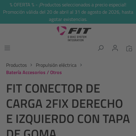
% OFERTA % - ¡Productos seleccionados a precio especial!
enido principal
Promoción válida del 20 de abril al 31 de agosto de 2026, hasta
agotar existencias.
Productos
Propulsión eléctrica
Batería Accesorios / Otros
FIT CONECTOR DE
CARGA 2FIX DERECHO
E IZQUIERDO CON TAPA
DE GOMA