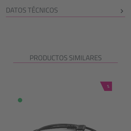
DATOS TÉCNICOS
PRODUCTOS SIMILARES
Omitir la galería de productos
Descuento
%