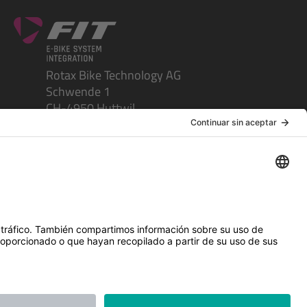
Rotax Bike Technology AG
Schwende 1
CH-4950 Huttwil