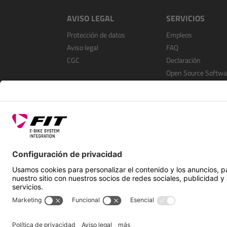
AVISO LEGAL
SERVICIOS
Protección de datos
Empleos
Aviso legal
FAQ
CGC
Declaración
Open Source Softwa
Registrarse como
distribuidor