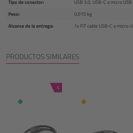
Tipo de conector:
USB 3.0, USB-C a micro USB
Peso:
0.015 kg
Alcance de la entrega:
1x FIT cable USB-C a micro-
PRODUCTOS SIMILARES
Omitir la galería de productos
Descuento
%