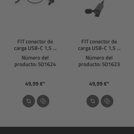
FIT conector de
FIT conector de
carga USB-C 1,5 A
carga USB-C 1,5 A
con tapa protectora
con tapa protectora
Número del
Número del
producto: 501624
producto: 501623
49,99 €*
49,99 €*