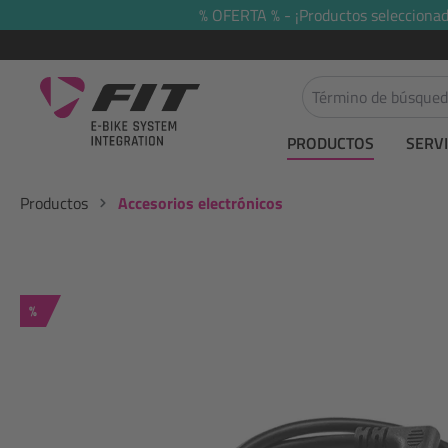
% OFERTA % - ¡Productos seleccionado
 búsqueda
Saltar a la navegación principal
PRODUCTOS
SERVI
Productos
Accesorios electrónicos
Descuento
%