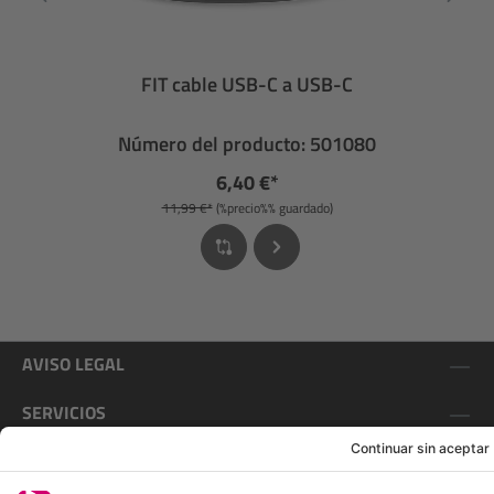
FIT cable USB-C a USB-C
Número del producto: 501080
6,40 €*
11,99 €*
(%precio%% guardado)
AVISO LEGAL
SERVICIOS