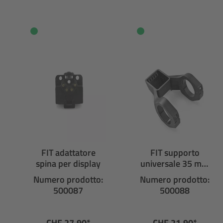
FIT adattatore
FIT supporto
spina per display
universale 35 mm
per display
Numero prodotto:
Numero prodotto:
500087
500088
CHF 27.90*
CHF 21.90*