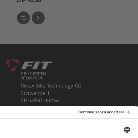
Rotax Bike Technology AG
Schwende 1
CH-4950 Huttwil