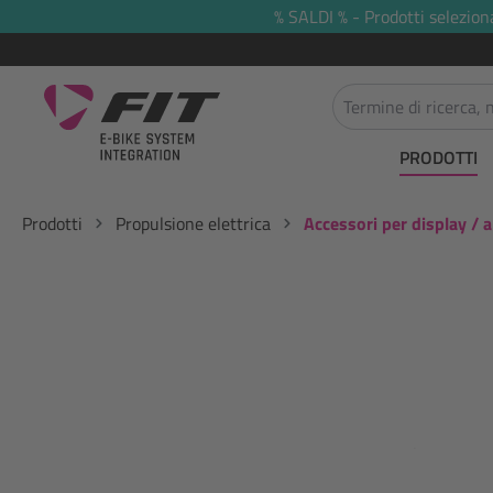
% SALDI % - Prodotti selezion
 ricerca
Passa alla navigazione principale
PRODOTTI
Prodotti
Propulsione elettrica
Accessori per display / a