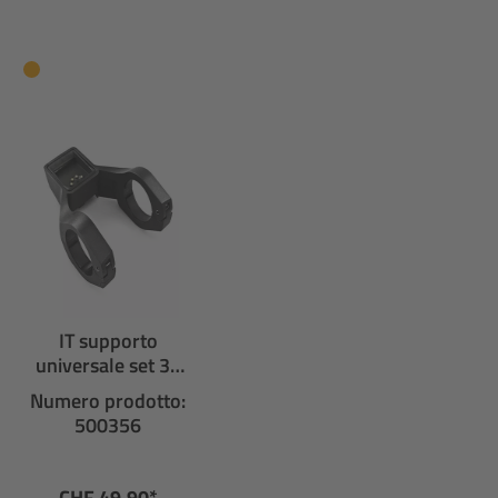
IT supporto
universale set 35
mm per display
Numero prodotto:
500356
CHF 49.90*