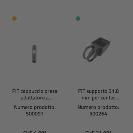
FIT cappuccio presa
FIT supporto 31.8
adattatore a
mm per center
innesto display
display
Numero prodotto:
Numero prodotto:
500097
500264
CHF 4.90*
CHF 21.90*