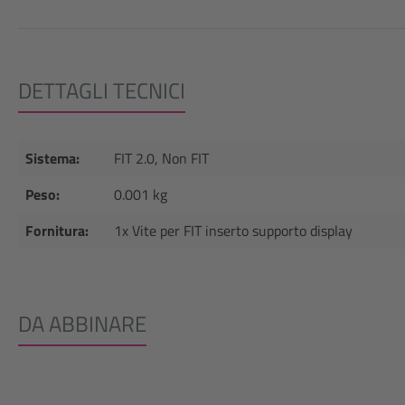
DETTAGLI TECNICI
Sistema:
FIT 2.0, Non FIT
Peso:
0.001 kg
Fornitura:
1x Vite per FIT inserto supporto display
DA ABBINARE
Salta la galleria dei prodotti