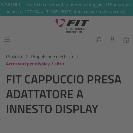
% SALDI % - Prodotti selezionati a prezzi vantaggiosi! Promozione
nuto principale
valida dal 20/04 al 31/08/2026, fino a esaurimento scorte.
Prodotti
Propulsione elettrica
Accessori per display / altro
FIT CAPPUCCIO PRESA
ADATTATORE A
INNESTO DISPLAY