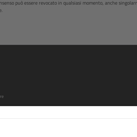
l consenso può essere revocato in qualsiasi momento, anche singola
e.
re