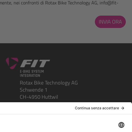
rmente, nei confronti di Rotax Bike Technology AG, info@fit-
INVIA ORA
Rotax Bike Technology AG
Schwende 1
CH-4950 Huttwil