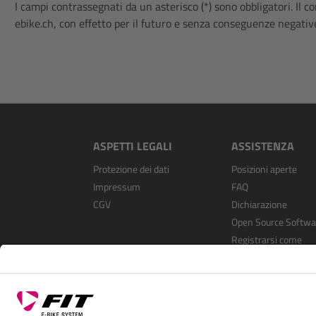
I campi contrassegnati da un asterisco (*) sono obbligatori. I
ebike.ch, con effetto per il futuro e senza conseguenze negativ
ASPETTI LEGALI
ASSISTENZA
Protezione dei dati
Posizioni aperte
Impressum
FAQ
CGV
Dichiarazione
Open Source Softwa
Registrarsi come
rivenditore