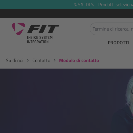
% SALDI % - Prodotti selezion
 ricerca
Passa alla navigazione principale
PRODOTTI
Su di noi
Contatto
Modulo di contatto
Salta la galleria di immagini