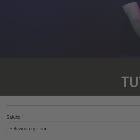
TU
Saluto
*