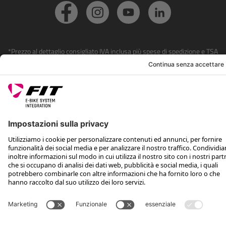
*Prezzo al dettaglio consigliato IVA inclusa più spese di spedizione e TSA
Rotax Bike Technology AG © 2025