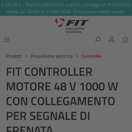
% SALDI % - Prodotti selezionati a prezzi vantaggiosi! Promozione
nuto principale
valida dal 20/04 al 31/08/2026, fino a esaurimento scorte.
Prodotti
Propulsione elettrica
Controller
FIT CONTROLLER
MOTORE 48 V 1000 W
CON COLLEGAMENTO
PER SEGNALE DI
FRENATA