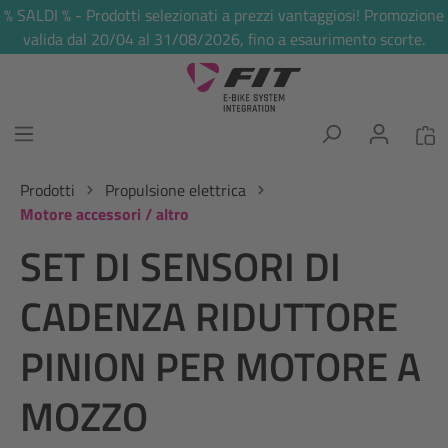
% SALDI % - Prodotti selezionati a prezzi vantaggiosi! Promozione
nuto principale
valida dal 20/04 al 31/08/2026, fino a esaurimento scorte.
Prodotti
Propulsione elettrica
Motore accessori / altro
SET DI SENSORI DI
CADENZA RIDUTTORE
PINION PER MOTORE A
MOZZO