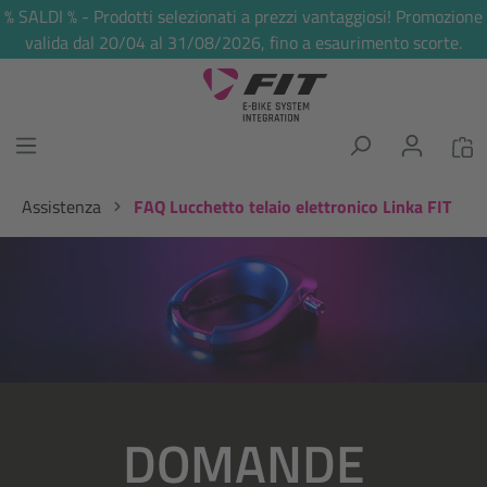
% SALDI % - Prodotti selezionati a prezzi vantaggiosi! Promozione
nuto principale
valida dal 20/04 al 31/08/2026, fino a esaurimento scorte.
Assistenza
FAQ Lucchetto telaio elettronico Linka FIT
Salta la galleria di immagini
DOMANDE