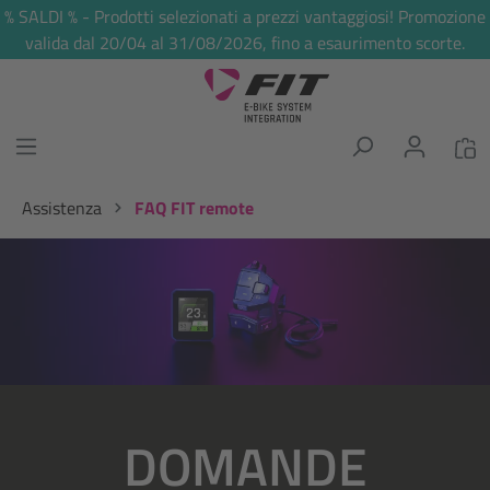
% SALDI % - Prodotti selezionati a prezzi vantaggiosi! Promozione
nuto principale
valida dal 20/04 al 31/08/2026, fino a esaurimento scorte.
Assistenza
FAQ FIT remote
Salta la galleria di immagini
DOMANDE