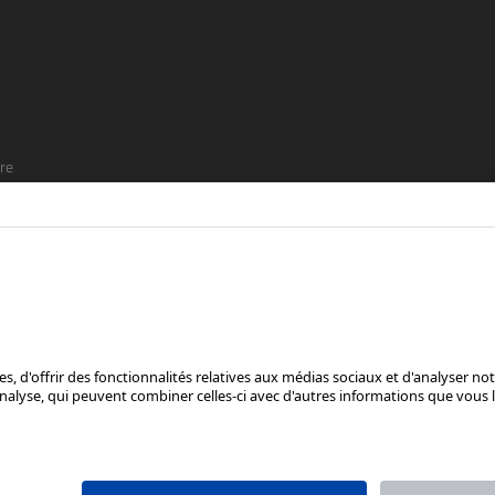
re
t que
SUIS-NOUS SUR