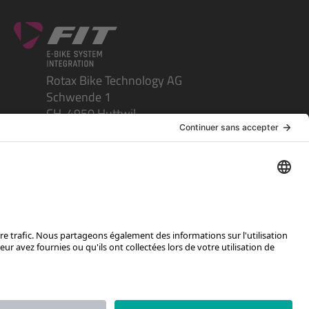
Rotax Bike Technology AG
Schwende 1
CH-4950 Huttwil