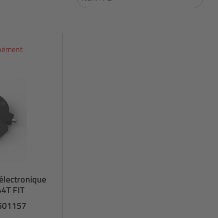
anément
électronique
44T FIT
 501157