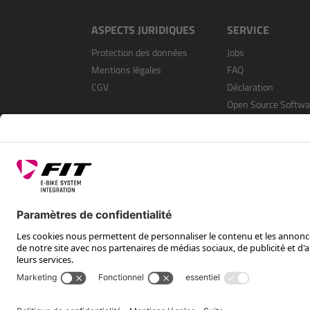
ASPECTS JURIDIQUES
SERVICE
Protection des données
Jobs
Mentions légales
FAQ
CGV
Déclaration
Open Source Softwa
S’enregistrer en tan
revendeur