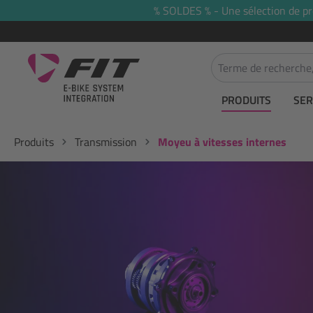
% SOLDES % - Une sélection de prod
recherche
Passer à la navigation principale
PRODUITS
SER
Produits
Transmission
Moyeu à vitesses internes