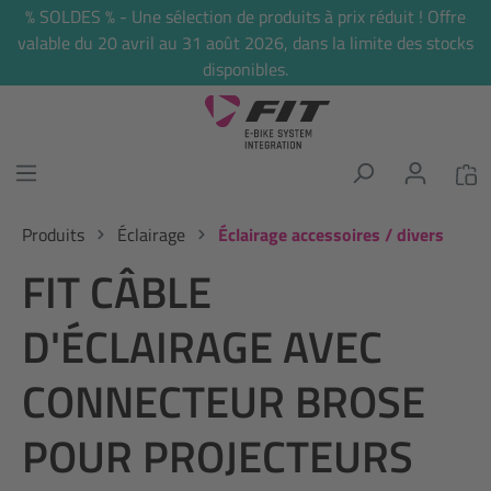
% SOLDES % - Une sélection de produits à prix réduit ! Offre
tenu principal
valable du 20 avril au 31 août 2026, dans la limite des stocks
disponibles.
Produits
Éclairage
Éclairage accessoires / divers
FIT CÂBLE
D'ÉCLAIRAGE AVEC
CONNECTEUR BROSE
POUR PROJECTEURS