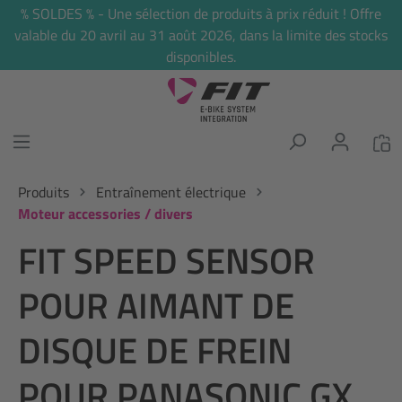
% SOLDES % - Une sélection de produits à prix réduit ! Offre
tenu principal
valable du 20 avril au 31 août 2026, dans la limite des stocks
disponibles.
Produits
Entraînement électrique
Moteur accessories / divers
FIT SPEED SENSOR
POUR AIMANT DE
DISQUE DE FREIN
POUR PANASONIC GX